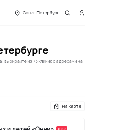
Санкт-Петербург
етербурге
 выбирайте из 73 клиник с адресами на
На карте
ых и детей «Онни»