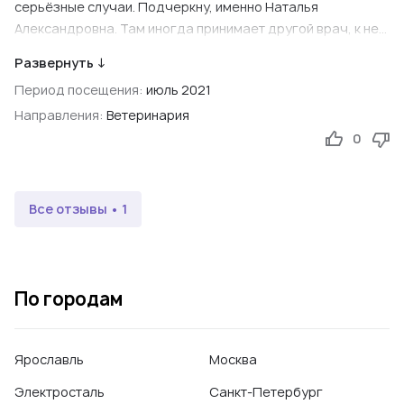
серьёзные случаи. Подчеркну, именно Наталья
Александровна. Там иногда принимает другой врач, к ней
не советую.
Развернуть ↓
Период посещения:
июль 2021
Ссылка на первоисточник
Facebook, 2021
Направления:
Ветеринария
0
Все отзывы • 1
По городам
Ярославль
Москва
Электросталь
Санкт-Петербург