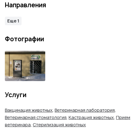
Направления
Еще 1
Фотографии
Услуги
Вакцинация животных
,
Ветеринарная лаборатория
,
Ветеринарная стоматология
,
Кастрация животных
,
Прием
ветеринара
,
Стерилизация животных