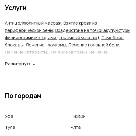
Услуги
Антицеллюлитный массаж
,
Взятие крови из
периферической вены
,
Воздействие на точки акупунктуры
физическими методами (точечный массаж)
,
Лечебные
блокады
,
Лечение глаукомы
,
Лечение головной боли
,
Лечение катаракты
,
Лечение мигрени
,
Лечение
нарушения сна
,
Лечение невралгии
,
Лимфодренажный
Развернуть ↓
массаж
,
Массаж спины
,
Наложение швов
,
Общий
медицинский массаж
,
Оформление медицинских справок
,
Оформление справок для ГИБДД
,
Офтальмоскопия
,
Перевязки
,
Подбор очков
,
Прием невролога
,
Прием
По городам
оториноларинголога
,
Прием офтальмолога
,
Прием
офтальмохирурга
,
Прием терапевта
,
Промывание лакун
миндалин
,
Промывание слезных путей
,
Рефрактометрия
,
Уфа
Тихвин
Снятие швов
,
Тонометрия
,
Удаление инородного тела из
носа / уха / гортани
,
Ударно-волновая терапия
,
Тула
Ялта
Электрокардиография (ЭКГ)