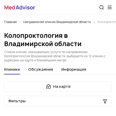
Главная
Направления клиник Владимирской области
Колопрокто
Колопроктология в
Владимирской области
Список клиник, оказывающих услуги по направлению
Колопроктология Владимирской области: выбирайте из 12 клиник с
адресами на карте и ближайшими метро
Клиники
Обсуждения
Информация
На карте
Фильтры