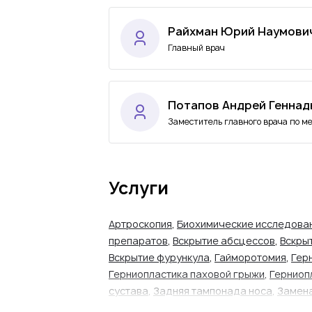
Райхман Юрий Наумови
Главный врач
Потапов Андрей Геннад
Заместитель главного врача по м
Услуги
Артроскопия
,
Биохимические исследова
препаратов
,
Вскрытие абсцессов
,
Вскры
Вскрытие фурункула
,
Гайморотомия
,
Гер
Герниопластика паховой грыжи
,
Герниоп
сустава
,
Задняя тампонада носа
,
Замена
Инъекции
,
Капельницы
,
Каротидная энд