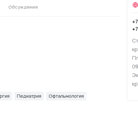
Обсуждения
+7
+7
Ст
кр
Пл
09
Эк
кр
ргия
Педиатрия
Офтальмология