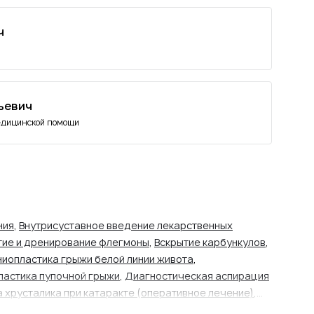
ч
ьевич
едицинской помощи
ния
,
Внутрисуставное введение лекарственных
тие и дренирование флегмоны
,
Вскрытие карбункулов
,
ниопластика грыжи белой линии живота
,
ластика пупочной грыжи
,
Диагностическая аспирация
 хрусталика при катаракте (оперативное лечение)
,
артерэктомия
,
Лапароскопическая аппендэктомия
,