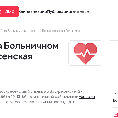
ДМС
Клиники
Акции
Публикации
Общение
1 на Больничном проезде. Воскресенская больница
а Больничном
сенская
Воскресенская больница в Воскресенске: 27
14
496) 442-13-86, официальный сайт клиники
vosob.ru
,
Во
г. Воскресенск, Больничный проезд, д. 1