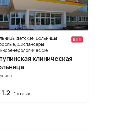
льницы детские, Больницы
рослые, Диспансеры
жновенерологические
тупинская клиническая
ольница
упино
1.2
1 отзыв