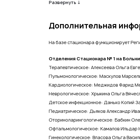
Развернуть ↓
Лапароскопическая холецистэктомия
,
Л
заболеваний конъюктивы, роговицы, век
катаракты
,
Лечение переломов
,
Лечение
Дополнительная инф
Наложение повязки при вывихах (подвыв
Общий анализ крови
,
Общий анализ моч
На базе стационара функционирует Рег
введение лекарственных препаратов
,
Ос
инъекции
,
Передняя тампонада носа
,
Пр
инфекциониста
,
Прием инфекциониста
,
Отделения Стационара № 1 на Больн
оториноларинголога
,
Прием офтальмол
Терапевтическое: Алексеева Ольга Евге
сердечно-сосудистого хирурга
,
Прием 
Пульмонологическое: Маскулов Марсель
хирурга
,
Продувание слуховой трубы
,
П
Кардиологическое: Меджидов Фарид Ме
миндалин
,
Промывание пазух носа и нос
Неврологическое: Хрыкина Ольга Вячесл
сустава
,
Пункция синовиальной сумки су
Детское инфекционное: Данько Копий За
клетки
,
Рентген коленного сустава
,
Рент
сустава
,
Рентгеноскопия
,
Септопластик
Педиатрическое: Дьяков Александр Ива
новообразований ЛОР органов
,
УЗИ суст
Оториноларингологическое: Бабкин Оле
суставов)
,
Уход за наружным слуховым 
Офтальмологическое: Камалов Ильдар Н
Хирургическая обработка обширных ран
Гинекологическое: Власова Ольга Василь