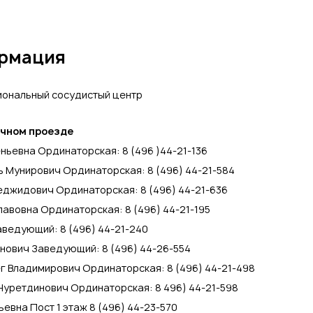
апароскопия
,
Лечение глаукомы
,
Лечение
,
Лечение инсультов головного мозга
,
Лечение
 суставов
,
Наложение гипсовой повязки (лонгеты)
,
ормация
ихах) суставов
,
Общеклинические исследования
,
и
,
Общий медицинский массаж
,
Околосуставное
иональный сосудистый центр
теопластика
,
Остеосинтез
,
Пара- и ретробульбарные
ием акушера-гинеколога
,
Прием детского
Прием кардиолога
,
Прием невролога
,
Прием
ичном проезде
ога
,
Прием педиатра
,
Прием пульмонолога
,
Прием
ньевна Ординаторская: 8 (496 )44-21-136
терапевта
,
Прием травматолога-ортопеда
,
Прием
 Мунирович Ординаторская: 8 (496) 44-21-584
ромывание конъюнктивной полости
,
Промывание лакун
джидович Ординаторская: 8 (496) 44-21-636
оглотки
,
Промывание слезных путей
,
Промывание
авовна Ординаторская: 8 (496) 44-21-195
става
,
Реабилитация после инсульта
,
Рентген грудной
ведующий: 8 (496) 44-21-240
генография
,
Рентгенография тазобедренного
а
,
Снятие гипсовой повязки (лонгеты)
,
Удаление
нович Заведующий: 8 (496) 44-26-554
авов и периартикулярных тканей (ткани вокруг
г Владимирович Ординаторская: 8 (496) 44-21-498
проходом
,
Хирургическая обработка малых ран
,
уретдинович Ординаторская: 8 496) 44-21-598
,
Электрокардиография (ЭКГ)
,
Эндопротезирование
евна Пост 1 этаж 8 (496) 44-23-570