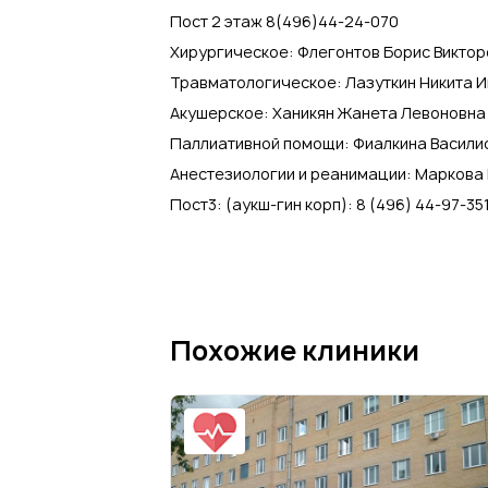
сустава
,
Эндоскопия ЛОР-органов
Пост 2 этаж 8(496)44-24-070
Хирургическое: Флегонтов Борис Виктор
Травматологическое: Лазуткин Никита И
Акушерское: Ханикян Жанета Левоновна 
Паллиативной помощи: Фиалкина Василис
Анестезиологии и реанимации: Маркова 
Пост3: (аукш-гин корп): 8 (496) 44-97-35
Похожие клиники