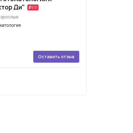
ктор Ди"
взрослые
матология
Оставить отзыв