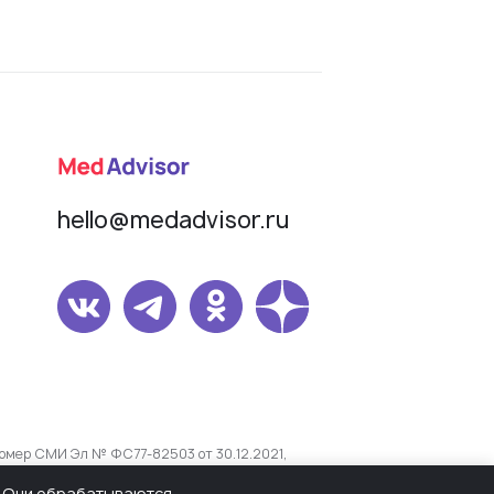
hello@medadvisor.ru
омер СМИ Эл № ФС77-82503 от 30.12.2021,
s. Они обрабатываются