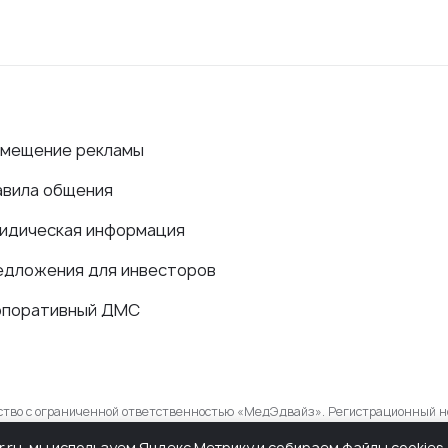
змещение рекламы
авила общения
идическая информация
едложения для инвесторов
рпоративный ДМС
ество с ограниченной ответственностью «МедЭдвайз». Регистрационный н
в сфере связи, информационных технологий и массовых коммуникаций.
r.ru, мы используем Яндекс.Метрику и собираем файлы cookie