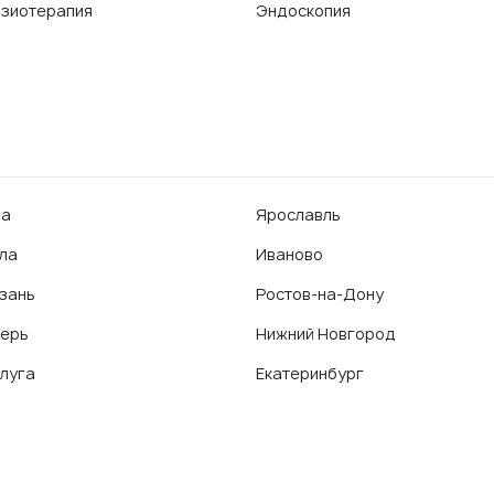
зиотерапия
Эндоскопия
фа
Ярославль
ла
Иваново
зань
Ростов-на-Дону
ерь
Нижний Новгород
луга
Екатеринбург