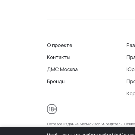
О проекте
Ра
Контакты
Пр
ДМС Москва
Юр
Бренды
Пр
Ко
Сетевое издание MedAdvisor. Учредитель: Общ
присвоенный Федеральной службой по надзору 
Чтобы улучшить работу сайта MedAdviso