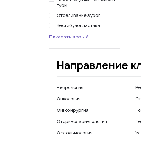
губы
Отбеливание зубов
Вестибулопластика
Показать все • 8
Направление к
Неврология
Ре
Онкология
Ст
Онкохирургия
Те
Оториноларингология
Те
Офтальмология
Ул