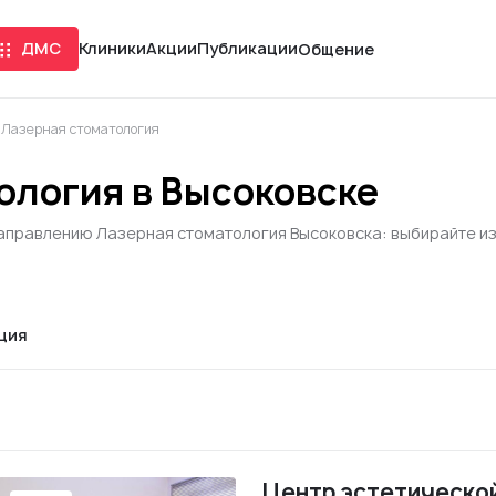
ДМС
Клиники
Акции
Публикации
Общение
Лазерная стоматология
ология в Высоковске
аправлению Лазерная стоматология Высоковска: выбирайте из 1
ция
Центр эстетической