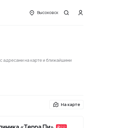
Высоковск
 с адресами на карте и ближайшими
На карте
линика «Терра Пи»