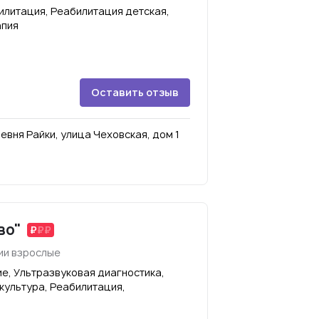
илитация, Реабилитация детская,
апия
Оставить отзыв
вня Райки, улица Чеховская, дом 1
во"
ии взрослые
е, Ультразвуковая диагностика,
культура, Реабилитация,