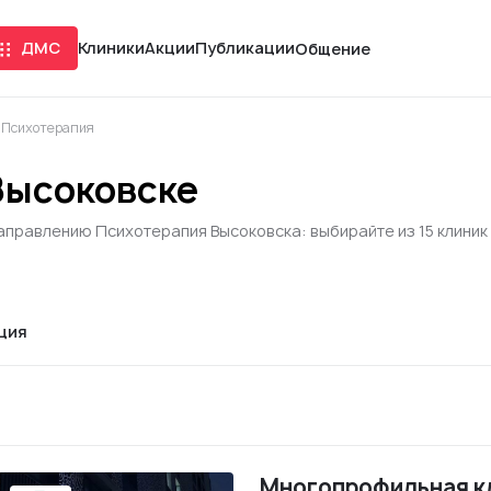
ДМС
Клиники
Акции
Публикации
Общение
Психотерапия
Высоковске
аправлению Психотерапия Высоковска: выбирайте из 15 клиник
ция
Многопрофильная к