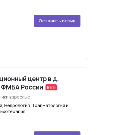
Оставить отзыв
ионный центр в д.
 ФМБА России
ники взрослые
я, Неврология, Травматология и
сихотерапия