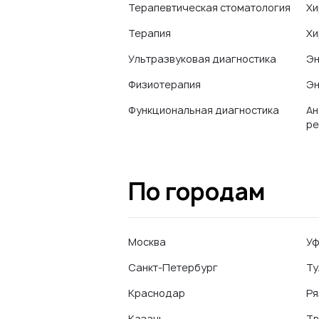
Терапевтическая стоматология
Хи
Терапия
Хи
Ультразвуковая диагностика
Эн
Физиотерапия
Эн
Функциональная диагностика
Ан
ре
По городам
Москва
У
Санкт-Петербург
Ту
Краснодар
Ря
Казань
Тв