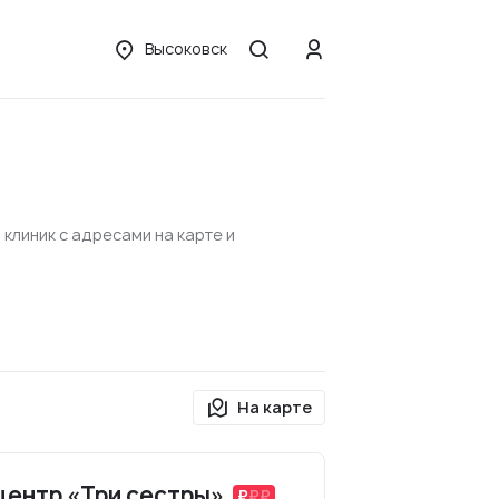
Высоковск
клиник с адресами на карте и
На карте
центр «Три сестры»