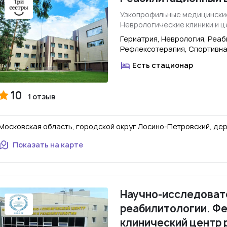
Узкопрофильные медицински
Неврологические клиники и 
Гериатрия, Неврология, Реаб
Рефлексотерапия, Спортивн
Есть стационар
10
1 отзыв
Московская область, городской округ Лосино-Петровский, дере
Показать на карте
Научно-исследоват
реабилитологии. Ф
клинический центр 