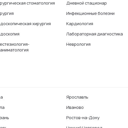
рургическая стоматология
Дневной стационар
рургия
Инфекционные болезни
доскопическая хирургия
Кардиология
доскопия
Лабораторная диагностика
естезиология-
Неврология
аниматология
фа
Ярославль
ла
Иваново
зань
Ростов-на-Дону
ерь
Нижний Новгород