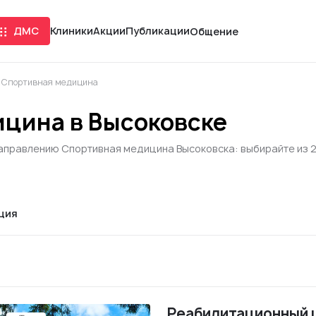
ДМС
Клиники
Акции
Публикации
Общение
Спортивная медицина
цина в Высоковске
аправлению Спортивная медицина Высоковска: выбирайте из 2 
ция
Реабилитационный 