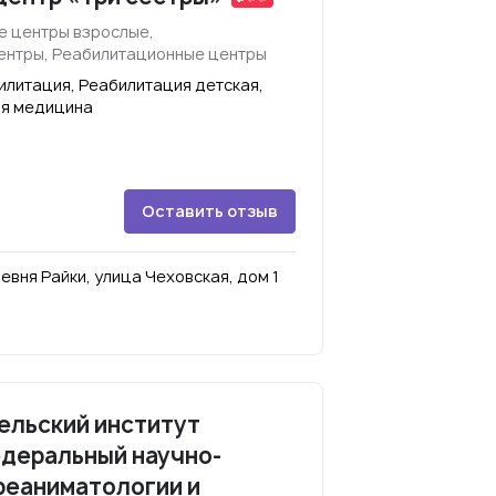
е центры взрослые,
центры, Реабилитационные центры
илитация, Реабилитация детская,
ая медицина
Оставить отзыв
вня Райки, улица Чеховская, дом 1
ельский институт
едеральный научно-
реаниматологии и