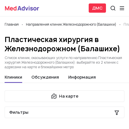
ДМС
Главная
Направления клиник Железнодорожного (Балашихи)
Пл
Пластическая хирургия в
Железнодорожном (Балашихе)
Список клиник, оказывающих услуги по направлению Пластическая
хирургия Железнодорожного (Балашихи): выбирайте из 2 клиник с
адресами на карте и ближайшими метро
Клиники
Обсуждения
Информация
На карте
Фильтры