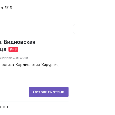
д. 3/13
. Видновская
ица
линики детские
остика, Кардиология, Хирургия,
Оставить отзыв
 к. 1