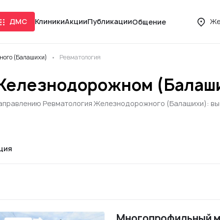
ДМС
Клиники
Акции
Публикации
Же
Общение
ного (Балашихи)
Ревматология
 Железнодорожном (Балаш
направлению Ревматология Железнодорожного (Балашихи): выб
ция
Многопрофильный м