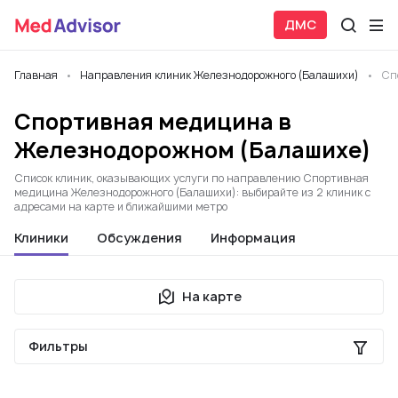
ДМС
Главная
Направления клиник Железнодорожного (Балашихи)
Сп
Спортивная медицина в
Железнодорожном (Балашихе)
Список клиник, оказывающих услуги по направлению Спортивная
медицина Железнодорожного (Балашихи): выбирайте из 2 клиник с
адресами на карте и ближайшими метро
Клиники
Обсуждения
Информация
На карте
Фильтры