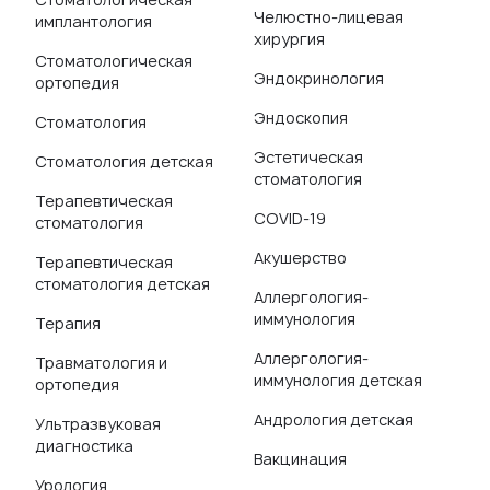
Челюстно-лицевая
имплантология
хирургия
Стоматологическая
Эндокринология
ортопедия
Эндоскопия
Стоматология
Эстетическая
Стоматология детская
стоматология
Терапевтическая
COVID-19
стоматология
Акушерство
Терапевтическая
стоматология детская
Аллергология-
иммунология
Терапия
Аллергология-
Травматология и
иммунология детская
ортопедия
Андрология детская
Ультразвуковая
диагностика
Вакцинация
Урология