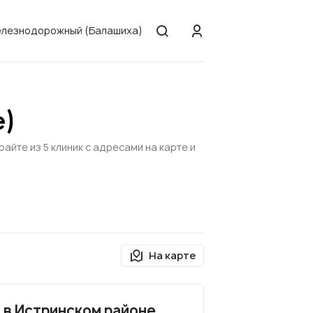
лезнодорожный (Балашиха)
е)
йте из 5 клиник с адресами на карте и
На карте
 в Истринском районе