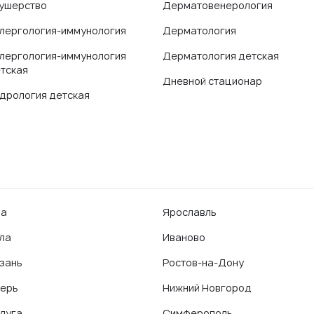
ушерство
Дерматовенерология
лергология-иммунология
Дерматология
лергология-иммунология
Дерматология детская
тская
Дневной стационар
дрология детская
фа
Ярославль
ла
Иваново
зань
Ростов-на-Дону
ерь
Нижний Новгород
луга
Симферополь