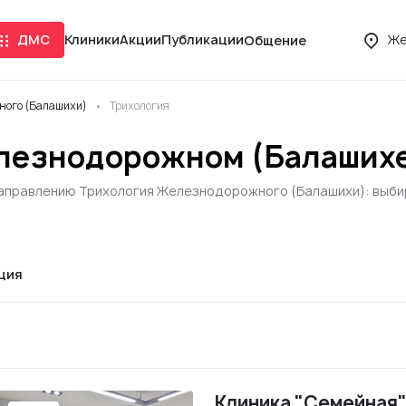
ДМС
Клиники
Акции
Публикации
Же
Общение
ного (Балашихи)
Трихология
елезнодорожном (Балаших
направлению Трихология Железнодорожного (Балашихи): выбира
ция
Клиника "Семейная"