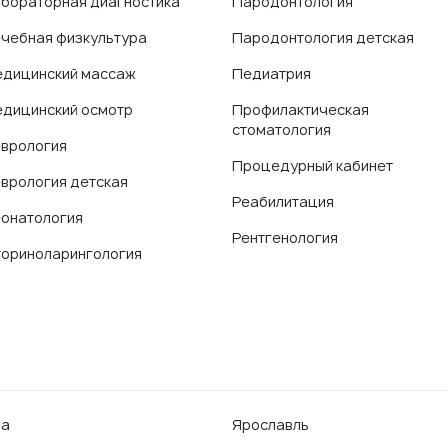
бораторная диагностика
Пародонтология
чебная физкультура
Пародонтология детская
дицинский массаж
Педиатрия
дицинский осмотр
Профилактическая
стоматология
врология
Процедурный кабинет
врология детская
Реабилитация
онатология
Рентгенология
ориноларингология
фа
Ярославль