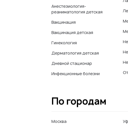
Ла
Анестезиология-
Ле
реаниматология детская
Ме
Вакцинация
Ме
Вакцинация детская
Не
Гинекология
Не
Дерматология детская
Не
Дневной стационар
От
Инфекционные болезни
По городам
Москва
У