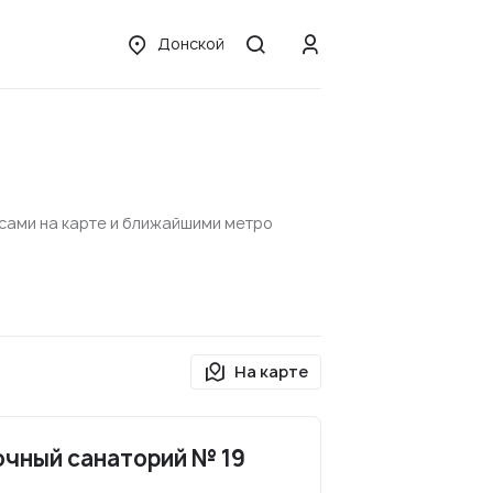
Донской
есами на карте и ближайшими метро
На карте
очный санаторий № 19