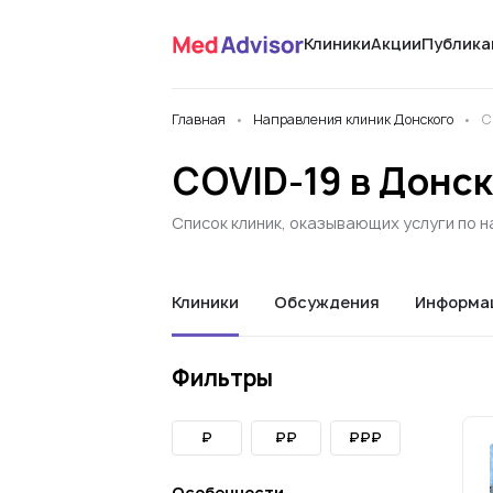
Клиники
Акции
Публика
Главная
Направления клиник Донского
C
COVID-19 в Донс
Список клиник, оказывающих услуги по н
Клиники
Обсуждения
Информа
Фильтры
₽
₽₽
₽₽₽
Особенности