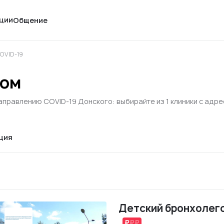
ции
Общение
OVID-19
ком
аправлению COVID-19 Донского: выбирайте из 1 клиники с адр
ция
Детский бронхолег