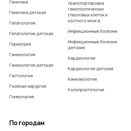
Генетика
транспортировка
гемопоэтических
Генетика детская
стволовых клеток и
костного мозга
Гепатология
Инфекционные болезни
Гепатология детская
Инфекционные болезни
Гериатрия
детские
Гинекология
Кардиология
Гинекология детская
Кардиология детская
Гистология
Кинезиология
Гнойная хирургия
Колопроктология
Гомеопатия
По городам