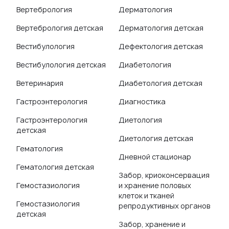
Вертебрология
Дерматология
Вертебрология детская
Дерматология детская
Вестибулология
Дефектология детская
Вестибулология детская
Диабетология
Ветеринария
Диабетология детская
Гастроэнтерология
Диагностика
Гастроэнтерология
Диетология
детская
Диетология детская
Гематология
Дневной стационар
Гематология детская
Забор, криоконсервация
Гемостазиология
и хранение половых
клеток и тканей
Гемостазиология
репродуктивных органов
детская
Забор, хранение и