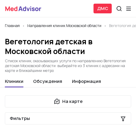
ДМС
Главная
Направления клиник Московской области
Вегетология д
Вегетология детская в
Московской области
Список клиник, оказывающих услуги по направлению Вегетология
детская Московской области: выбирайте из 3 клиник с адресами на
карте и ближайшими метро
Клиники
Обсуждения
Информация
На карте
Фильтры