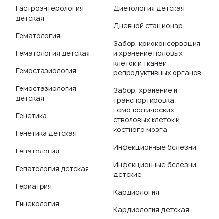
Гастроэнтерология
Диетология детская
детская
Дневной стационар
Гематология
Забор, криоконсервация
Гематология детская
и хранение половых
клеток и тканей
Гемостазиология
репродуктивных органов
Гемостазиология
Забор, хранение и
детская
транспортировка
гемопоэтических
Генетика
стволовых клеток и
костного мозга
Генетика детская
Инфекционные болезни
Гепатология
Инфекционные болезни
Гепатология детская
детские
Гериатрия
Кардиология
Гинекология
Кардиология детская