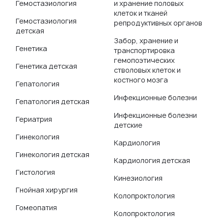
Гемостазиология
и хранение половых
клеток и тканей
Гемостазиология
репродуктивных органов
детская
Забор, хранение и
Генетика
транспортировка
гемопоэтических
Генетика детская
стволовых клеток и
костного мозга
Гепатология
Инфекционные болезни
Гепатология детская
Инфекционные болезни
Гериатрия
детские
Гинекология
Кардиология
Гинекология детская
Кардиология детская
Гистология
Кинезиология
Гнойная хирургия
Колопроктология
Гомеопатия
Колопроктология