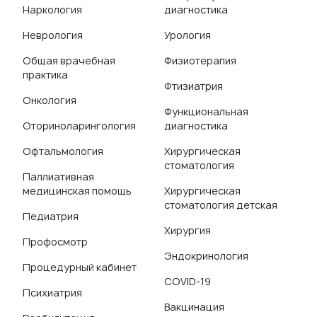
Наркология
диагностика
Неврология
Урология
Общая врачебная
Физиотерапия
практика
Фтизиатрия
Онкология
Функциональная
Оториноларингология
диагностика
Офтальмология
Хирургическая
стоматология
Паллиативная
медицинская помощь
Хирургическая
стоматология детская
Педиатрия
Хирургия
Профосмотр
Эндокринология
Процедурный кабинет
COVID-19
Психиатрия
Вакцинация