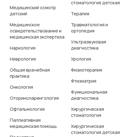
стоматология детская
Медицинский осмотр
детский
Терапия
Медицинское
Травматология и
освидетельствование и
ортопедия
медицинская экспертиза
Ультразвуковая
Наркология
диагностика
Неврология
Урология
Общая врачебная
Физиотерапия
практика
Фтизиатрия
Онкология
Функциональная
Оториноларингология
диагностика
Офтальмология
Хирургическая
стоматология
Паллиативная
медицинская помощь
Хирургическая
стоматология детская