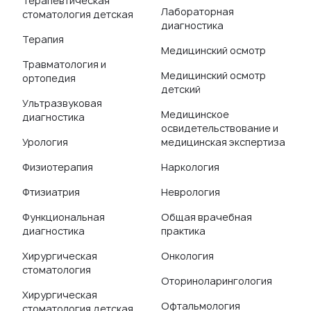
Терапевтическая
Лабораторная
стоматология детская
диагностика
Терапия
Медицинский осмотр
Травматология и
Медицинский осмотр
ортопедия
детский
Ультразвуковая
Медицинское
диагностика
освидетельствование и
Урология
медицинская экспертиза
Физиотерапия
Наркология
Фтизиатрия
Неврология
Функциональная
Общая врачебная
диагностика
практика
Хирургическая
Онкология
стоматология
Оториноларингология
Хирургическая
Офтальмология
стоматология детская