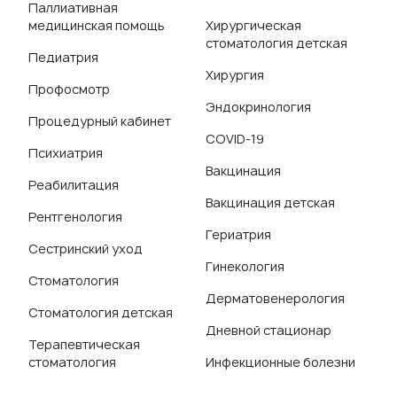
Паллиативная
медицинская помощь
Хирургическая
стоматология детская
Педиатрия
Хирургия
Профосмотр
Эндокринология
Процедурный кабинет
COVID-19
Психиатрия
Вакцинация
Реабилитация
Вакцинация детская
Рентгенология
Гериатрия
Сестринский уход
Гинекология
Стоматология
Дерматовенерология
Стоматология детская
Дневной стационар
Терапевтическая
стоматология
Инфекционные болезни