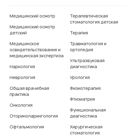
Медицинский осмотр
Терапевтическая
стоматология детская
Медицинский осмотр
детский
Терапия
Медицинское
Травматология и
освидетельствование и
ортопедия
медицинская экспертиза
Ультразвуковая
Наркология
диагностика
Неврология
Урология
Общая врачебная
Физиотерапия
практика
Фтизиатрия
Онкология
Функциональная
Оториноларингология
диагностика
Офтальмология
Хирургическая
стоматология