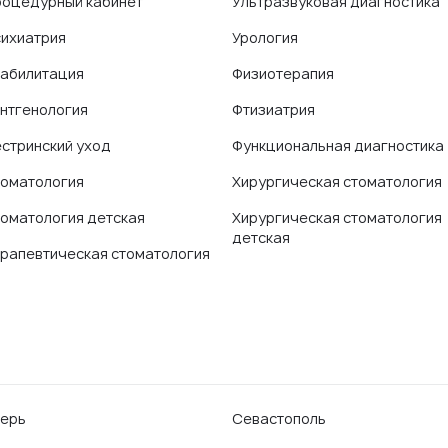
оцедурный кабинет
Ультразвуковая диагностика
ихиатрия
Урология
абилитация
Физиотерапия
нтгенология
Фтизиатрия
стринский уход
Функциональная диагностика
оматология
Хирургическая стоматология
оматология детская
Хирургическая стоматология
детская
рапевтическая стоматология
ерь
Севастополь