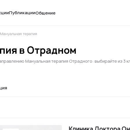
кции
Публикации
Общение
Мануальная терапия
пия в Отрадном
направлению Мануальная терапия Отрадного: выбирайте из 3 к
ция
Клиника Доктора О