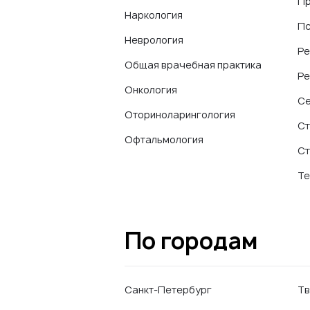
Пр
Наркология
Пс
Неврология
Ре
Общая врачебная практика
Ре
Онкология
Се
Оториноларингология
Ст
Офтальмология
Ст
Те
По городам
Санкт-Петербург
Тв