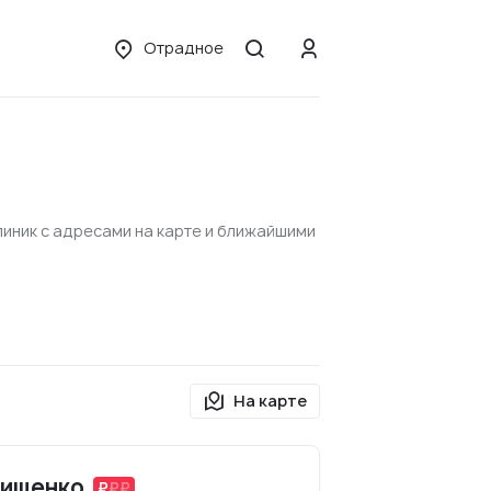
Отрадное
линик с адресами на карте и ближайшими
На карте
нищенко