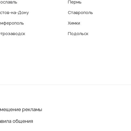
ославль
Пермь
стов-на-Дону
Ставрополь
имферополь
Химки
трозаводск
Подольск
змещение рекламы
авила общения