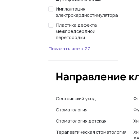
Имплантация
электрокардиостимулятора
Пластика дефекта
межпредсердной
перегородки
Показать все • 27
Направление к
Сестринский уход
Фт
Стоматология
Фу
Стоматология детская
Хи
Терапевтическая стоматология
Хи
де