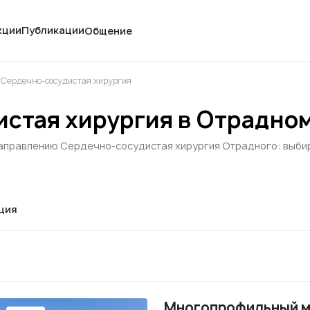
кции
Публикации
Общение
Сердечно-сосудистая хирургия
стая хирургия в Отрадно
направлению Сердечно-сосудистая хирургия Отрадного: выбирай
ция
Многопрофильный м