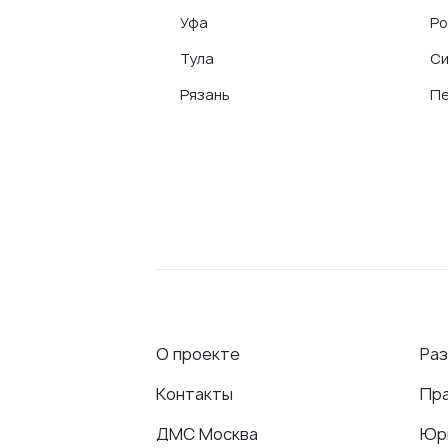
Уфа
Ро
Тула
С
Рязань
Пе
О проекте
Ра
Контакты
Пр
ДМС Москва
Юр