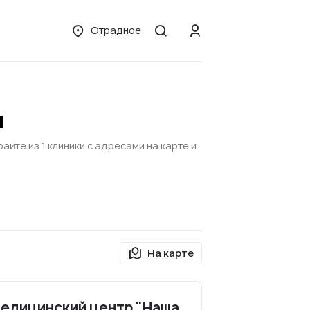
Отрадное
м
те из 1 клиники с адресами на карте и
На карте
едицинский центр "Наша