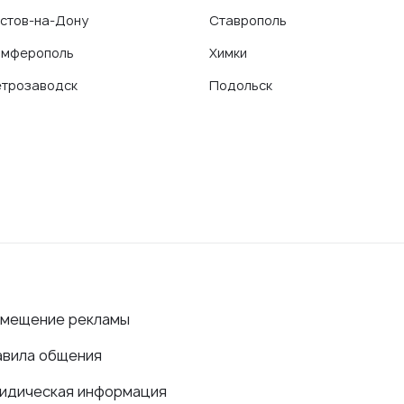
стов-на-Дону
Ставрополь
имферополь
Химки
трозаводск
Подольск
змещение рекламы
авила общения
идическая информация