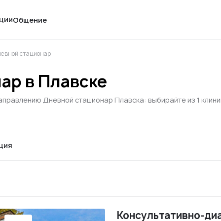
ции
Общение
евной стационар
ар в Плавске
направлению Дневной стационар Плавска: выбирайте из 1 клини
ция
Консультативно-ди