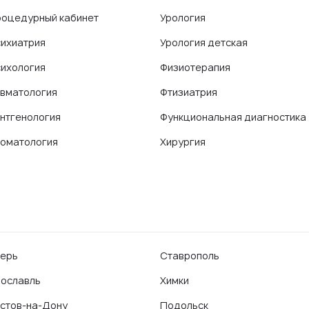
оцедурный кабинет
Урология
ихиатрия
Урология детская
ихология
Физиотерапия
вматология
Фтизиатрия
нтгенология
Функциональная диагностика
оматология
Хирургия
ерь
Ставрополь
ославль
Химки
стов-на-Дону
Подольск