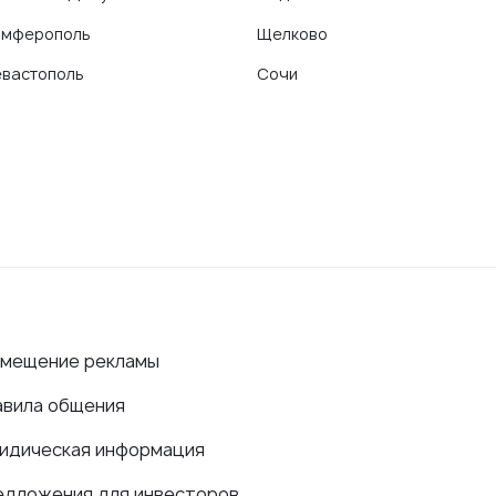
имферополь
Щелково
вастополь
Сочи
змещение рекламы
авила общения
идическая информация
едложения для инвесторов