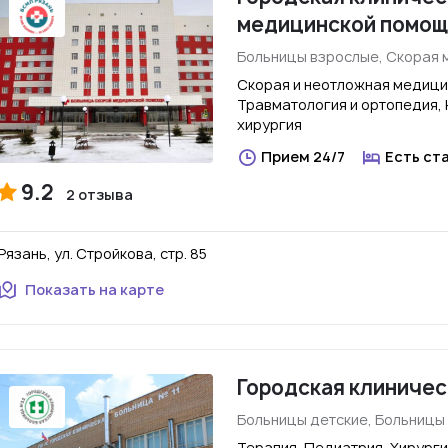
медицинской помощ
Больницы взрослые, Скорая
Скорая и неотложная медици
Травматология и ортопедия,
хирургия
Прием 24/7
Есть ст
9.2
2 отзыва
Рязань, ул. Стройкова, стр. 85
Показать на карте
Городская клиничес
Больницы детские, Больницы
Терапия, Педиатрия, Хирурги