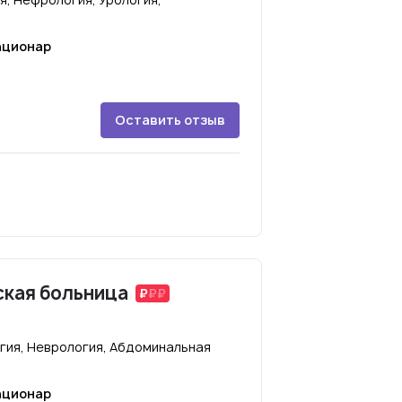
ационар
Оставить отзыв
ская больница
огия, Неврология, Абдоминальная
ационар