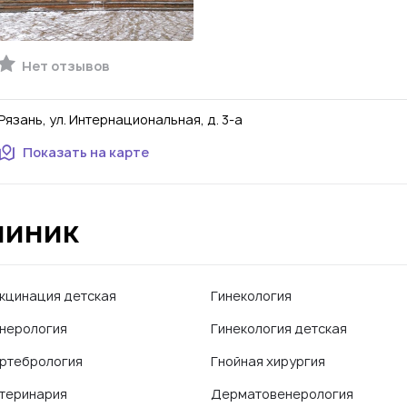
Нет отзывов
Рязань, ул. Интернациональная, д. 3-а
Показать на карте
линик
кцинация детская
Гинекология
нерология
Гинекология детская
ртебрология
Гнойная хирургия
теринария
Дерматовенерология