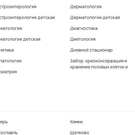
строэнтерология
Дерматология
строэнтерология детская
Дерматология детская
матология
Диагностика
матология детская
Диетология
нетика
Дневной стационар
патология
Забор, криоконсервация и
хранение половых клеток и
риатрия
ерь
Химки
ославль
Щелково