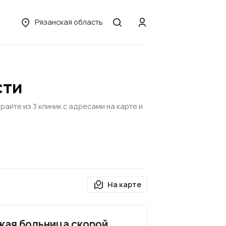
Рязанская область
сти
айте из 3 клиник с адресами на карте и
На карте
кая больница скорой