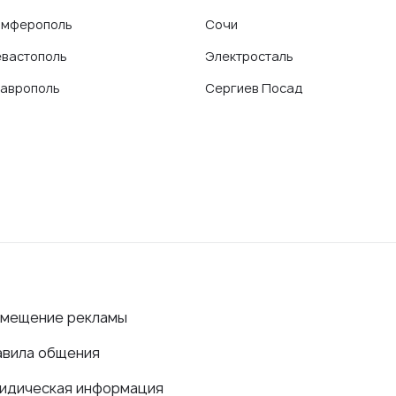
имферополь
Сочи
вастополь
Электросталь
аврополь
Сергиев Посад
змещение рекламы
авила общения
идическая информация