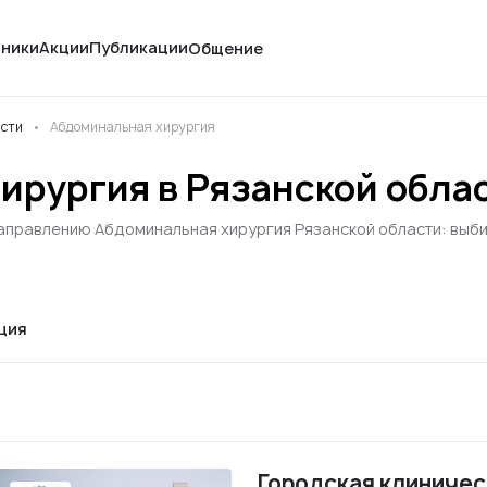
иники
Акции
Публикации
Общение
асти
Абдоминальная хирургия
ирургия в Рязанской обла
аправлению Абдоминальная хирургия Рязанской области: выбир
ция
Городская клиничес