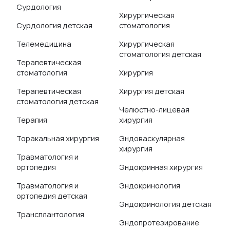
Сурдология
Хирургическая
Сурдология детская
стоматология
Телемедицина
Хирургическая
стоматология детская
Терапевтическая
стоматология
Хирургия
Терапевтическая
Хирургия детская
стоматология детская
Челюстно-лицевая
Терапия
хирургия
Торакальная хирургия
Эндоваскулярная
хирургия
Травматология и
ортопедия
Эндокринная хирургия
Травматология и
Эндокринология
ортопедия детская
Эндокринология детская
Трансплантология
Эндопротезирование