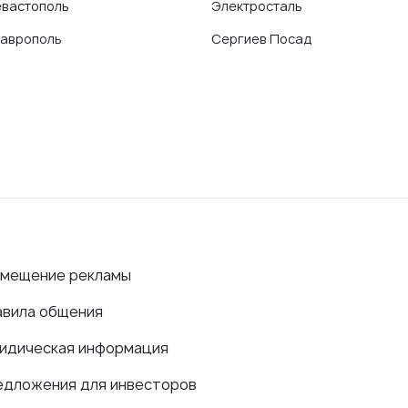
вастополь
Электросталь
аврополь
Сергиев Посад
змещение рекламы
авила общения
идическая информация
едложения для инвесторов