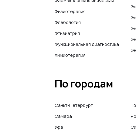
Фармакология клиническая
Эн
Физиотерапия
Эн
Флебология
Эн
Фтизиатрия
Эн
Функциональная диагностика
Эн
Химиотерапия
По городам
Санкт-Петербург
Тв
Самара
Яр
Уфа
С