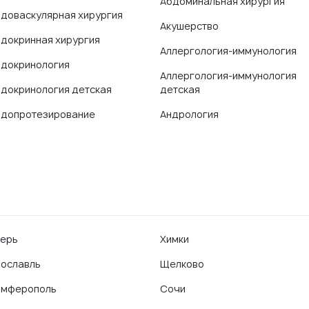
Абдоминальная хирургия
доваскулярная хирургия
Акушерство
докринная хирургия
Аллергология-иммунология
докринология
Аллергология-иммунология
докринология детская
детская
допротезирование
Андрология
ерь
Химки
ославль
Щелково
имферополь
Сочи