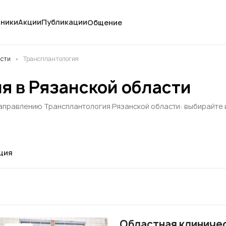
иники
Акции
Публикации
Общение
асти
Трансплантология
я в Рязанской области
аправлению Трансплантология Рязанской области: выбирайте из
ция
Областная клиниче