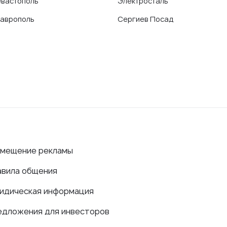
вастополь
Электросталь
аврополь
Сергиев Посад
змещение рекламы
авила общения
идическая информация
едложения для инвесторов