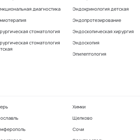
нкциональная диагностика
Эндокринология детская
миотерапия
Эндопротезирование
рургическая стоматология
Эндоскопическая хирургия
рургическая стоматология
Эндоскопия
тская
Эпилептология
ерь
Химки
ославль
Щелково
имферополь
Сочи