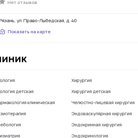
Нет отзывов
Рязань, ул. Право-Лыбедская, д. 40
Показать на карте
линик
ология
Хирургия
ология детская
Хирургия детская
рмакология клиническая
Челюстно-лицевая хирургия
зиотерапия
Эндоваскулярная хирургия
ебология
Эндокринная хирургия
изиатрия
Эндокринология