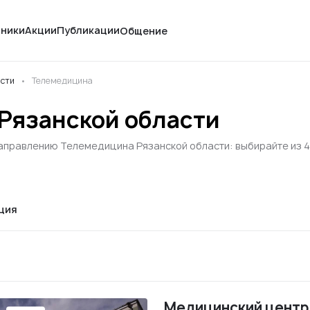
иники
Акции
Публикации
Общение
асти
Телемедицина
Рязанской области
аправлению Телемедицина Рязанской области: выбирайте из 4 
ция
Медицинский центр