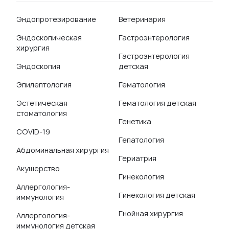
Эндопротезирование
Ветеринария
Эндоскопическая
Гастроэнтерология
хирургия
Гастроэнтерология
Эндоскопия
детская
Эпилептология
Гематология
Эстетическая
Гематология детская
стоматология
Генетика
COVID-19
Гепатология
Абдоминальная хирургия
Гериатрия
Акушерство
Гинекология
Аллергология-
Гинекология детская
иммунология
Гнойная хирургия
Аллергология-
иммунология детская