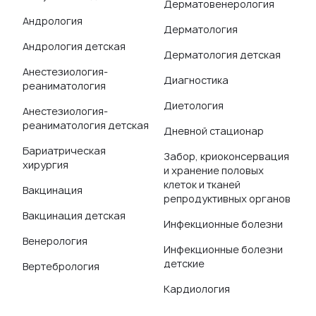
Дерматовенерология
Андрология
Дерматология
Андрология детская
Дерматология детская
Анестезиология-
Диагностика
реаниматология
Диетология
Анестезиология-
реаниматология детская
Дневной стационар
Бариатрическая
Забор, криоконсервация
хирургия
и хранение половых
клеток и тканей
Вакцинация
репродуктивных органов
Вакцинация детская
Инфекционные болезни
Венерология
Инфекционные болезни
детские
Вертебрология
Кардиология