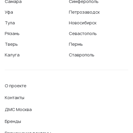
Самара
Симферополь
селезенки)
,
УЗИ поджелудочной железы
,
УЗИ селезенки
,
УЗИ сосудов верхних и нижних конечностей
,
УЗИ сосудов
Уфа
Петрозаводск
головы и шеи
,
Электроэнцефалография (ЭЭГ)
,
Тула
Новосибирск
Эхокардиография (ЭХО-КГ)
Рязань
Севастополь
Тверь
Пермь
Калуга
Ставрополь
О проекте
Контакты
ДМС Москва
Бренды