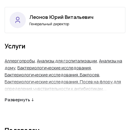
Леонов Юрий Витальевич
Генеральный директор
Услуги
Аллергопробы
,
Анализы для госпитализации
,
Анализы на
дому
,
Бактериологические исследования
,
Бактериологические исследования. Бакпосев
,
Бактериологические исследования. Посев на флору для
определения чувствительности к антибиотикам
,
Бактериологические исследования. Энтеробиоз
,
Развернуть ↓
Биохимические исследования
,
Биохимические
исследования. АЛТ
,
Биохимические исследования. Анализ
крови на глюкозу
,
Биохимические исследования. АСТ
,
Биохимические исследования. Белок
,
Биохимические