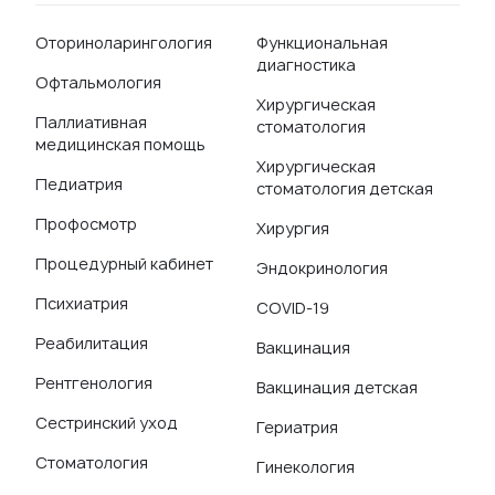
Оториноларингология
Функциональная
диагностика
Офтальмология
Хирургическая
Паллиативная
стоматология
медицинская помощь
Хирургическая
Педиатрия
стоматология детская
Профосмотр
Хирургия
Процедурный кабинет
Эндокринология
Психиатрия
COVID-19
Реабилитация
Вакцинация
Рентгенология
Вакцинация детская
Сестринский уход
Гериатрия
Стоматология
Гинекология