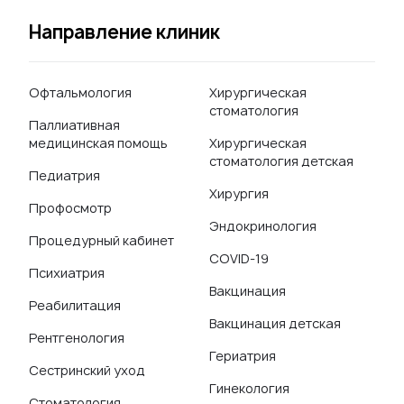
Направление клиник
Офтальмология
Хирургическая
стоматология
Паллиативная
медицинская помощь
Хирургическая
стоматология детская
Педиатрия
Хирургия
Профосмотр
Эндокринология
Процедурный кабинет
COVID-19
Психиатрия
Вакцинация
Реабилитация
Вакцинация детская
Рентгенология
Гериатрия
Сестринский уход
Гинекология
Стоматология