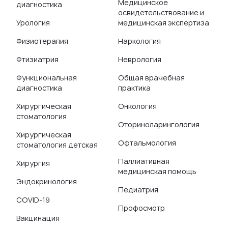
Медицинское
диагностика
освидетельствование и
Урология
медицинская экспертиза
Физиотерапия
Наркология
Фтизиатрия
Неврология
Функциональная
Общая врачебная
диагностика
практика
Хирургическая
Онкология
стоматология
Оториноларингология
Хирургическая
Офтальмология
стоматология детская
Паллиативная
Хирургия
медицинская помощь
Эндокринология
Педиатрия
COVID-19
Профосмотр
Вакцинация