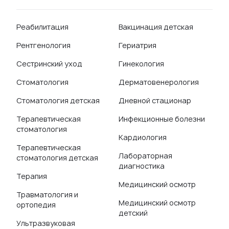
Реабилитация
Вакцинация детская
Рентгенология
Гериатрия
Сестринский уход
Гинекология
Стоматология
Дерматовенерология
Стоматология детская
Дневной стационар
Терапевтическая
Инфекционные болезни
стоматология
Кардиология
Терапевтическая
Лабораторная
стоматология детская
диагностика
Терапия
Медицинский осмотр
Травматология и
Медицинский осмотр
ортопедия
детский
Ультразвуковая