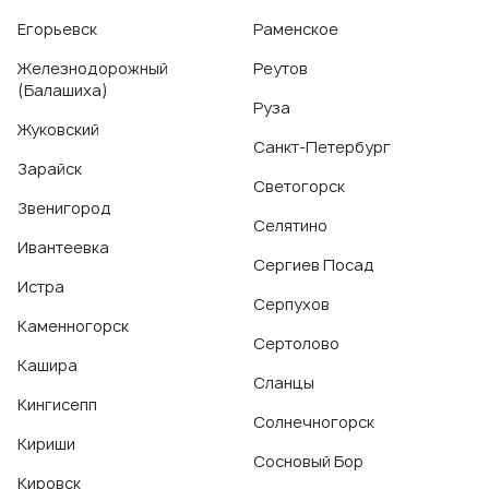
Егорьевск
Раменское
Железнодорожный
Реутов
(Балашиха)
Руза
Жуковский
Санкт-Петербург
Зарайск
Светогорск
Звенигород
Селятино
Ивантеевка
Сергиев Посад
Истра
Серпухов
Каменногорск
Сертолово
Кашира
Сланцы
Кингисепп
Солнечногорск
Кириши
Сосновый Бор
Кировск