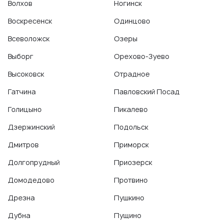
Волхов
Ногинск
Воскресенск
Одинцово
Всеволожск
Озеры
Выборг
Орехово-Зуево
Высоковск
Отрадное
Гатчина
Павловский Посад
Голицыно
Пикалево
Дзержинский
Подольск
Дмитров
Приморск
Долгопрудный
Приозерск
Домодедово
Протвино
Дрезна
Пушкино
Дубна
Пущино