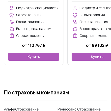
км от МКАД и аптечным
км от МКАД и апт
обслуживанием
обслуживани
Педиатр и специалисты
Педиатр и специ
Стоматология
Стоматология
Госпитализация
Госпитализация
Вызов врача на дом
Вызов врача на д
Скорая помощь
Скорая помощь
от 110 767 ₽
от 89 102 ₽
Купить
Купить
По страховым компаниям
АльфаСтрахование
Ренессанс Страхование