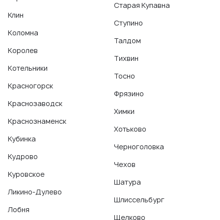
Старая Купавна
Клин
Ступино
Коломна
Талдом
Королев
Тихвин
Котельники
Тосно
Красногорск
Фрязино
Краснозаводск
Химки
Краснознаменск
Хотьково
Кубинка
Черноголовка
Кудрово
Чехов
Куровское
Шатура
Ликино-Дулево
Шлиссельбург
Лобня
Щелково