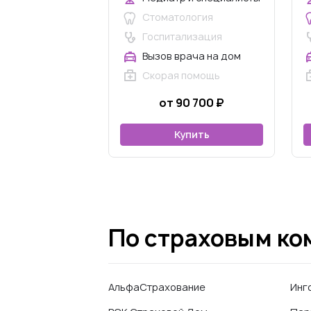
Стоматология
Госпитализация
Вызов врача на дом
Скорая помощь
от 90 700 ₽
Купить
По страховым к
АльфаСтрахование
Инг