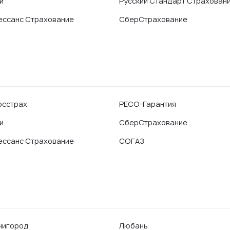
и
Русский Стандарт Страхован
ессанс Страхование
СберСтрахование
осстрах
РЕСО-Гарантия
и
СберСтрахование
ессанс Страхование
СОГАЗ
нигород
Любань