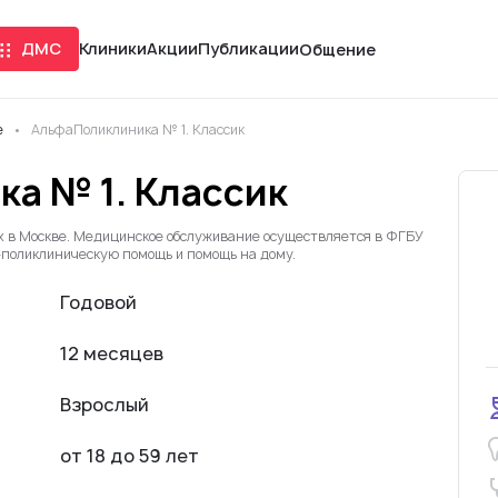
ДМС
Клиники
Акции
Публикации
Общение
е
АльфаПоликлиника № 1. Классик
а № 1. Классик
х в Москве. Медицинское обслуживание осуществляется в ФГБУ
-поликлиническую помощь и помощь на дому.
Годовой
12 месяцев
Взрослый
от 18 до 59 лет