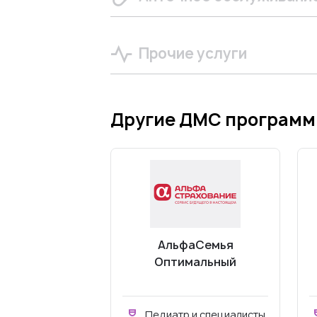
Прочие услуги
Другие ДМС програм
АльфаСемья
Оптимальный
Педиатр и специалисты