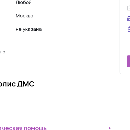
Любой
Москва
не указана
нно
полис ДМС
ическая помощь