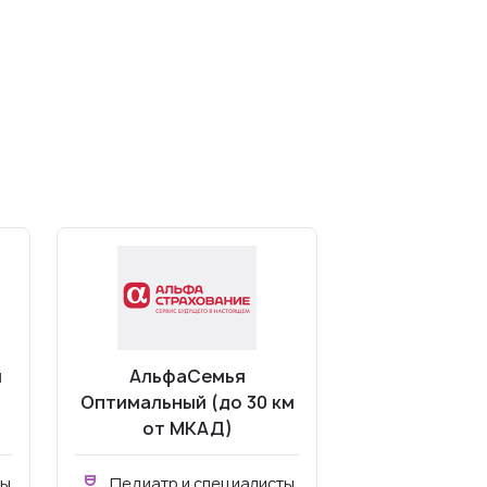
м
АльфаСемья
Оптимальный (до 30 км
от МКАД)
ты
Педиатр и специалисты