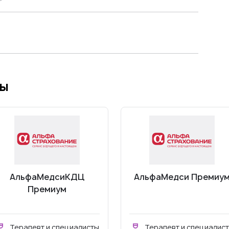
мы
АльфаМедсиКДЦ
АльфаМедси Премиу
Премиум
Терапевт и специалисты
Терапевт и специалис