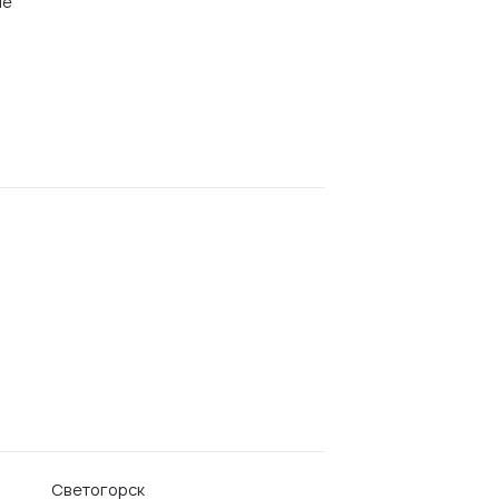
ие
Светогорск