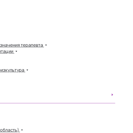
азначения терапевта
нтации
физкультура
 область)