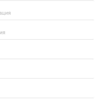
ация
ия