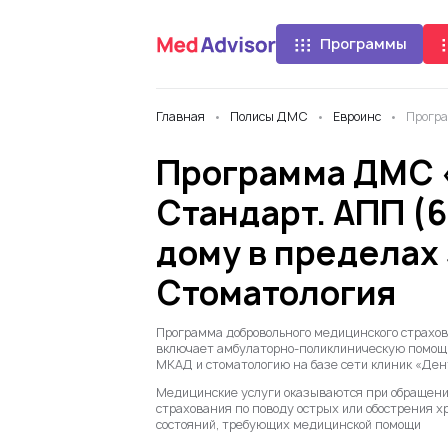
Программы
Главная
Полисы ДМС
Евроинс
Програ
Программа ДМС 
Стандарт. АПП (6
дому в пределах 
Стоматология
Программа добровольного медицинского страхо
включает амбулаторно-поликлиническую помощь,
МКАД и стоматологию на базе сети клиник «Ден
Медицинские услуги оказываются при обращении
страхования по поводу острых или обострения х
состояний, требующих медицинской помощи