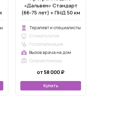
«Дальвен» Стандарт
м
(66-75 лет) + ПНД 50 км
за МКАД
ты
Терапевт и специалисты
Стоматология
Госпитализация
Вызов врача на дом
Скорая помощь
от 58 000 ₽
Купить