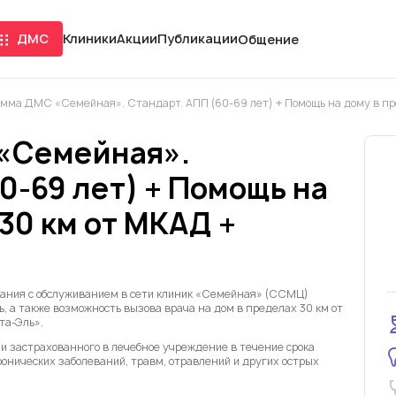
ДМС
Клиники
Акции
Публикации
Общение
мма ДМС «Семейная». Стандарт. АПП (60-69 лет) + Помощь на дому в пр
«Семейная».
0-69 лет) + Помощь на
30 км от МКАД +
вания с обслуживанием в сети клиник «Семейная» (ССМЦ)
 а также возможность вызова врача на дом в пределах 30 км от
та-Эль».
 застрахованного в лечебное учреждение в течение срока
ронических заболеваний, травм, отравлений и других острых