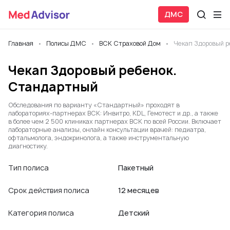
ДМС
Главная
Полисы ДМС
ВСК Страховой Дом
Чекап Здоровый р
Чекап Здоровый ребенок.
Стандартный
Обследования по варианту «Стандартный» проходят в
лабораториях-партнерах ВСК: Инвитро, KDL, Гемотест и др., а также
в более чем 2 500 клиниках партнерах ВСК по всей России. Включает
лабораторные анализы, онлайн консультации врачей: педиатра,
офтальмолога, эндокринолога, а также инструментальную
диагностику.
Тип полиса
Пакетный
Срок действия полиса
12 месяцев
Категория полиса
Детский