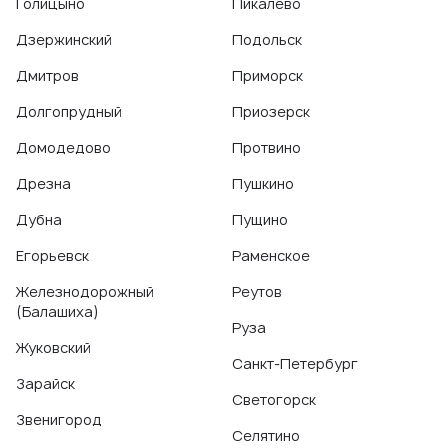
Голицыно
Пикалево
Дзержинский
Подольск
Дмитров
Приморск
Долгопрудный
Приозерск
Домодедово
Протвино
Дрезна
Пушкино
Дубна
Пущино
Егорьевск
Раменское
Железнодорожный
Реутов
(Балашиха)
Руза
Жуковский
Санкт-Петербург
Зарайск
Светогорск
Звенигород
Селятино