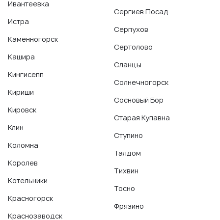
Ивантеевка
Сергиев Посад
Истра
Серпухов
Каменногорск
Сертолово
Кашира
Сланцы
Кингисепп
Солнечногорск
Кириши
Сосновый Бор
Кировск
Старая Купавна
Клин
Ступино
Коломна
Талдом
Королев
Тихвин
Котельники
Тосно
Красногорск
Фрязино
Краснозаводск