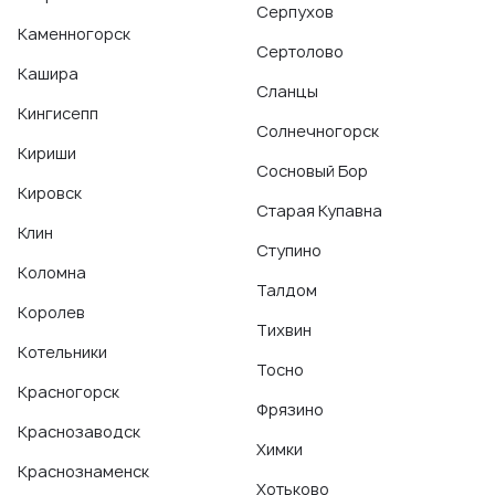
Серпухов
Каменногорск
Сертолово
Кашира
Сланцы
Кингисепп
Солнечногорск
Кириши
Сосновый Бор
Кировск
Старая Купавна
Клин
Ступино
Коломна
Талдом
Королев
Тихвин
Котельники
Тосно
Красногорск
Фрязино
Краснозаводск
Химки
Краснознаменск
Хотьково