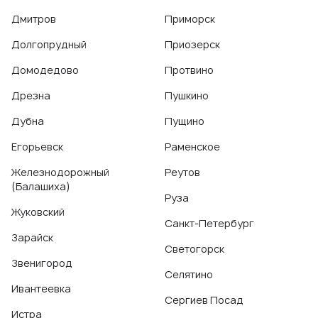
Дмитров
Приморск
Долгопрудный
Приозерск
Домодедово
Протвино
Дрезна
Пушкино
Дубна
Пущино
Егорьевск
Раменское
Железнодорожный
Реутов
(Балашиха)
Руза
Жуковский
Санкт-Петербург
Зарайск
Светогорск
Звенигород
Селятино
Ивантеевка
Сергиев Посад
Истра