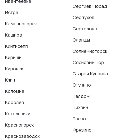
Ивантеевка
Сергиев Посад
Истра
Серпухов
Каменногорск
Сертолово
Кашира
Сланцы
Кингисепп
Солнечногорск
Кириши
Сосновый Бор
Кировск
Старая Купавна
Клин
Ступино
Коломна
Талдом
Королев
Тихвин
Котельники
Тосно
Красногорск
Фрязино
Краснозаводск