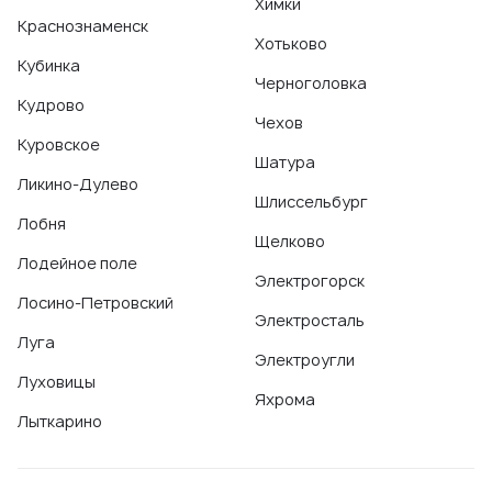
Химки
Краснознаменск
Хотьково
Кубинка
Черноголовка
Кудрово
Чехов
Куровское
Шатура
Ликино-Дулево
Шлиссельбург
Лобня
Щелково
Лодейное поле
Электрогорск
Лосино-Петровский
Электросталь
Луга
Электроугли
Луховицы
Яхрома
Лыткарино