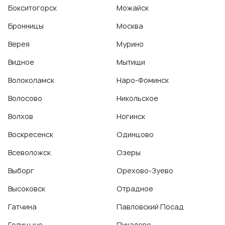
Бокситогорск
Можайск
Бронницы
Москва
Верея
Мурино
Видное
Мытищи
Волоколамск
Наро-Фоминск
Волосово
Никольское
Волхов
Ногинск
Воскресенск
Одинцово
Всеволожск
Озеры
Выборг
Орехово-Зуево
Высоковск
Отрадное
Гатчина
Павловский Посад
Голицыно
Пикалево