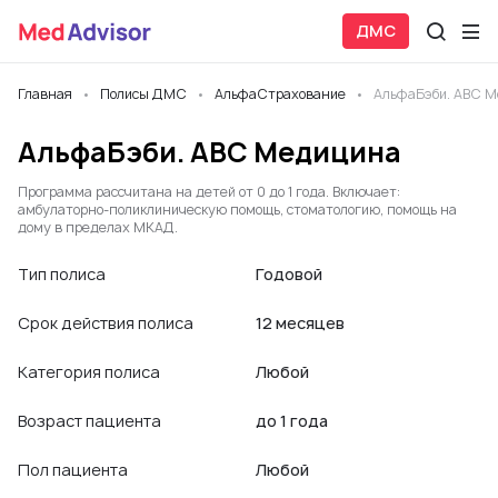
ДМС
Главная
Полисы ДМС
АльфаСтрахование
АльфаБэби. АВС 
АльфаБэби. АВС Медицина
Программа рассчитана на детей от 0 до 1 года. Включает:
амбулаторно-поликлиническую помощь, стоматологию, помощь на
дому в пределах МКАД.
Тип полиса
Годовой
Срок действия полиса
12 месяцев
Категория полиса
Любой
Возраст пациента
до 1 года
Пол пациента
Любой