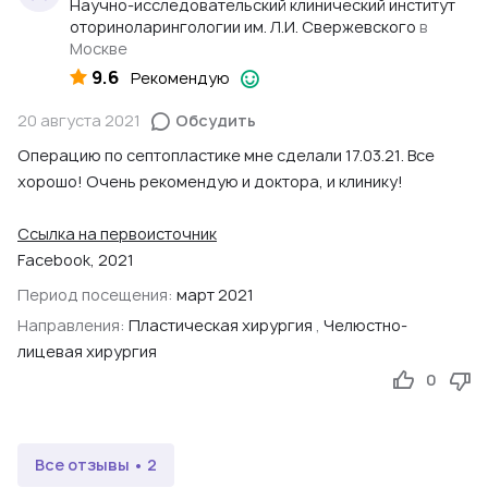
Электроэнцефалография (ЭЭГ)
Научно-исследовательский клинический институт
,
Эндоскопия ЛОР-
без особой навязчивости врачей. Именно конвент и там,
оториноларингологии им. Л.И. Свержевского
в
органов
Москве
конечно, не до индивидуального подхода.
9.6
Рекомендую
В целом, вполне приливные условия. Есть все
20 августа 2021
Обсудить
необходимое. Но еду повкуснее и нужные лекарства надо
иметь с собой. А в выходные сестру можно не найти. Но
Операцию по септопластике мне сделали 17.03.21. Все
все ходячие, потому особо персонал не требуется.
хорошо! Очень рекомендую и доктора, и клинику!
Могу рекомендовать как клинику с научной базой и
высоко-профессиональным российским! коллективом.
Ссылка на первоисточник
Facebook, 2021
Период посещения:
март 2021
Направления:
Пластическая хирургия
,
Челюстно-
лицевая хирургия
0
Все отзывы • 2